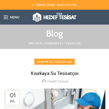
SERVIS ÇAĞIR: 0532 066 1142
MENU
Blog
ANA SAYFA
»
KISIRKAYA SU TESISATÇISI
SARIYER SU TESISATÇISI
Kısırkaya Su Tesisatçısı
Hedef Tesisat
01
EYL