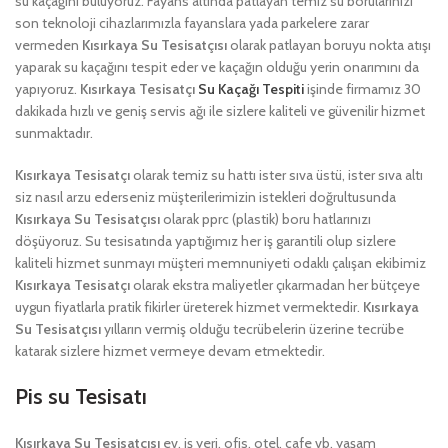
su kaçağını buluyoruz. Fayans altında patlayan temiz su borularınızı
son teknoloji cihazlarımızla fayanslara yada parkelere zarar
vermeden
Kısırkaya Su Tesisatçısı
olarak patlayan boruyu nokta atışı
yaparak su kaçağını tespit eder ve kaçağın olduğu yerin onarımını da
yapıyoruz.
Kısırkaya Tesisatçı
Su Kaçağı Tespiti
işinde firmamız 30
dakikada hızlı ve geniş servis ağı ile sizlere kaliteli ve güvenilir hizmet
sunmaktadır.
Kısırkaya Tesisatçı
olarak temiz su hattı ister sıva üstü, ister sıva altı
siz nasıl arzu ederseniz müşterilerimizin istekleri doğrultusunda
Kısırkaya Su Tesisatçısı
olarak pprc (plastik) boru hatlarınızı
döşüyoruz. Su tesisatında yaptığımız her iş garantili olup sizlere
kaliteli hizmet sunmayı müşteri memnuniyeti odaklı çalışan ekibimiz
Kısırkaya Tesisatçı
olarak ekstra maliyetler çıkarmadan her bütçeye
uygun fiyatlarla pratik fikirler üreterek hizmet vermektedir.
Kısırkaya
Su Tesisatçısı
yılların vermiş olduğu tecrübelerin üzerine tecrübe
katarak sizlere hizmet vermeye devam etmektedir.
Pis su Tesisatı
Kısırkaya Su Tesisatçısı
ev, iş yeri, ofis, otel, cafe vb. yaşam