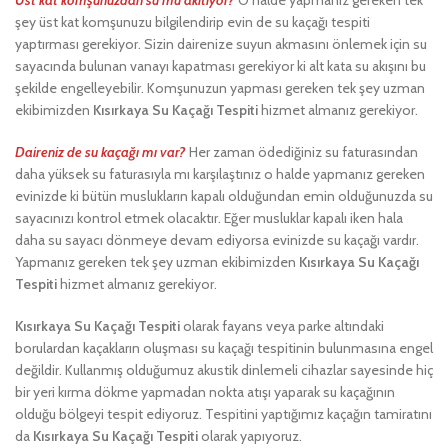
şey üst kat komşunuzu bilgilendirip evin de su kaçağı tespiti
yaptırması gerekiyor. Sizin dairenize suyun akmasını önlemek için su
sayacında bulunan vanayı kapatması gerekiyor ki alt kata su akışını bu
şekilde engelleyebilir. Komşunuzun yapması gereken tek şey uzman
ekibimizden
Kısırkaya Su Kaçağı Tespiti
hizmet almanız gerekiyor.
Daireniz de su kaçağı mı var?
Her zaman ödediğiniz su faturasından
daha yüksek su faturasıyla mı karşılaştınız o halde yapmanız gereken
evinizde ki bütün muslukların kapalı olduğundan emin olduğunuzda su
sayacınızı kontrol etmek olacaktır. Eğer musluklar kapalı iken hala
daha su sayacı dönmeye devam ediyorsa evinizde su kaçağı vardır.
Yapmanız gereken tek şey uzman ekibimizden
Kısırkaya Su Kaçağı
Tespiti
hizmet almanız gerekiyor.
Kısırkaya Su Kaçağı Tespiti
olarak fayans veya parke altındaki
borulardan kaçakların oluşması su kaçağı tespitinin bulunmasına engel
değildir. Kullanmış olduğumuz akustik dinlemeli cihazlar sayesinde hiç
bir yeri kırma dökme yapmadan nokta atışı yaparak su kaçağının
olduğu bölgeyi tespit ediyoruz. Tespitini yaptığımız kaçağın tamiratını
da
Kısırkaya Su Kaçağı Tespiti
olarak yapıyoruz.