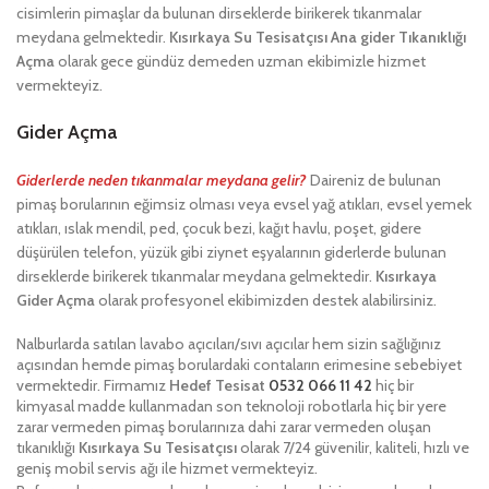
cisimlerin pimaşlar da bulunan dirseklerde birikerek tıkanmalar
meydana gelmektedir.
Kısırkaya Su Tesisatçısı
Ana gider Tıkanıklığı
Açma
olarak gece gündüz demeden uzman ekibimizle hizmet
vermekteyiz.
Gider Açma
Giderlerde neden tıkanmalar meydana gelir?
Daireniz de bulunan
pimaş borularının eğimsiz olması veya evsel yağ atıkları, evsel yemek
atıkları, ıslak mendil, ped, çocuk bezi, kağıt havlu, poşet, gidere
düşürülen telefon, yüzük gibi ziynet eşyalarının giderlerde bulunan
dirseklerde birikerek tıkanmalar meydana gelmektedir.
Kısırkaya
Gider Açma
olarak profesyonel ekibimizden destek alabilirsiniz.
Nalburlarda satılan lavabo açıcıları/sıvı açıcılar hem sizin sağlığınız
açısından hemde pimaş borulardaki contaların erimesine sebebiyet
vermektedir. Firmamız
Hedef Tesisat
0532 066 11 42
hiç bir
kimyasal madde kullanmadan son teknoloji robotlarla hiç bir yere
zarar vermeden pimaş borularınıza dahi zarar vermeden oluşan
tıkanıklığı
Kısırkaya Su Tesisatçısı
olarak 7/24 güvenilir, kaliteli, hızlı ve
geniş mobil servis ağı ile hizmet vermekteyiz.