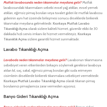
Mutfak lavabosunda neden tıkanmalar meydana gelir?
Mutfak
lavabosundaki tıkanmaların sebebi evsel yağ atıkları, evsel yemek
atıkları, eğimsiz pimaş boruları veya tuvalet gideri ile mutfak lavabosu
giderinin aynı hat üzerinde birleşmesi sonucu dirseklerde birikerek
tıkanmalar meydana gelmektedir.
Kısırkaya Mutfak Lavabo
Tıkanıklığı Açma
olarak sizlere kaliteli hizmet, güvenilir ekibi ile 30
dakikada hızlı servis imkanı ile hizmet vermekteyiz.
Kısırkaya
Tıkanıklık Açma
sizlere garantili hizmet sunmaktadır.
Lavabo Tıkanıklığı Açma
Lavaboda neden tıkanmalar meydana gelir?
Lavabonun tıkanmasına
sebebiyet veren etkenlerden birkaçını söylemek gerekirse lavaboya
atılan kıl, saç, sakal, eğimsiz pimaş boruları gibi suda erimeyen
cisimlerin dirseklerde birikerek tıkanmalara sebebiyet vermektedir.
Kısırkaya Mutfak Lavabo Tıkanıklığı Açma
olarak tıkanan pimaş
borularınızı pimaşlarınıza zarar vermeden açıyoruz.
Banyo Gideri Tıkanıklığı Açma
Banyo giderinde neden tıkanmalar meydana gelir?
Banyo gideri