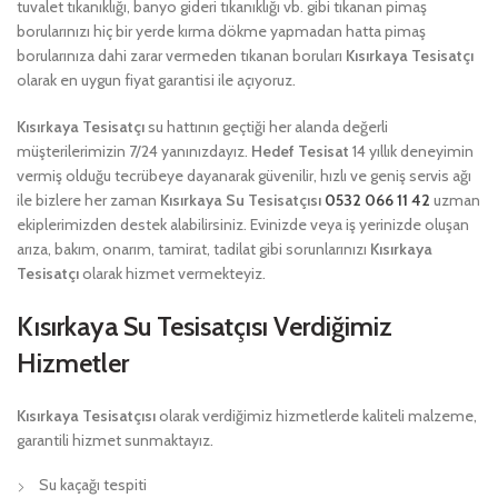
tuvalet tıkanıklığı, banyo gideri tıkanıklığı vb. gibi tıkanan pimaş
borularınızı hiç bir yerde kırma dökme yapmadan hatta pimaş
borularınıza dahi zarar vermeden tıkanan boruları
Kısırkaya Tesisatçı
olarak en uygun fiyat garantisi ile açıyoruz.
Kısırkaya Tesisatçı
su hattının geçtiği her alanda değerli
müşterilerimizin 7/24 yanınızdayız.
Hedef Tesisat
14 yıllık deneyimin
vermiş olduğu tecrübeye dayanarak güvenilir, hızlı ve geniş servis ağı
ile bizlere her zaman
Kısırkaya Su Tesisatçısı
0532 066 11 42
uzman
ekiplerimizden destek alabilirsiniz. Evinizde veya iş yerinizde oluşan
arıza, bakım, onarım, tamirat, tadilat gibi sorunlarınızı
Kısırkaya
Tesisatçı
olarak hizmet vermekteyiz.
Kısırkaya Su Tesisatçısı Verdiğimiz
Hizmetler
Kısırkaya Tesisatçısı
olarak verdiğimiz hizmetlerde kaliteli malzeme,
garantili hizmet sunmaktayız.
Su kaçağı tespiti