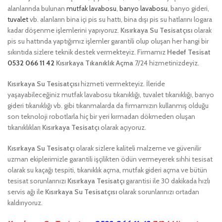
alanlarında bulunan
mutfak lavabosu
,
banyo lavabosu
, banyo gideri,
tuvalet
vb. alanların bina içi pis su hattı, bina dışı pis su hatlarını logara
kadar döşenme işlemlerini yapıyoruz.
Kısırkaya Su Tesisatçısı
olarak
pis su hattında yaptığımız işlemler garantili olup oluşan her hangi bir
sıkıntıda sizlere teknik destek vermekteyiz. Firmamız
Hedef Tesisat
0532 066 11 42
Kısırkaya Tıkanıklık Açma
7/24 hizmetinizdeyiz.
Kısırkaya Su Tesisatçısı
hizmeti vermekteyiz. İleride
yaşayabileceğiniz mutfak lavabosu tıkanıklığı, tuvalet tıkanıklığı, banyo
gideri tıkanıklığı vb. gibi tıkanmalarda da firmamızın kullanmış olduğu
son teknoloji robotlarla hiç bir yeri kırmadan dökmeden oluşan
tıkanıklıkları
Kısırkaya Tesisatçı
olarak açıyoruz.
Kısırkaya Su Tesisatçı
olarak sizlere kaliteli malzeme ve güvenilir
uzman ekiplerimizle garantili işçilikten ödün vermeyerek sıhhi tesisat
olarak su kaçağı tespiti, tıkanıklık açma, mutfak gideri açma ve bütün
tesisat sorunlarınızı
Kısırkaya Tesisatçı
garantisi ile 30 dakikada hızlı
servis ağı ile
Kısırkaya Su Tesisatçısı
olarak sorunlarınızı ortadan
kaldırıyoruz.