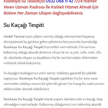
Kısırkaya Su Tesisatçısı
0532 066 11 42
7/24 Hizmet
Veren Uzman Kadrosu İle Kaliteli Hizmet Almak İçin
Bizlere Her Zaman Ulaşım Sağlayabilirsiniz.
Su Kaçağı Tespiti
Hedef Tesisat
uzun yılların vermiş olduğu deneyimleri başarıya
dönüştürerek bu günlere gelen şirketimiz bünyesinde barındırdığı
Kısırkaya Su Kaçağı Tespiti
hizmetleri vermektedir. Firmamızın
kullanmış olduğu akustik dinleme cihazı ile ev, iş yeri, cafe, otel, ofis
vb. alanlarda oluşan su kaçaklarını hiç bir yeri kırmadan dökmeden
noktasal olarak buluyoruz.
Su kaçağını bulduğumuz yerin tamiri, tadilatını garantili bir şekilde
yapıyoruz.
Kısırkaya
Su Kaçağı Tespiti
yapılırken hiç bir yere zarar
vermeden oldukça sessiz bir işlemdir günün her hangi bir saati uzman
ekibimizden destek alabilirsiniz.
Kısırkaya Su Kaçağı Tespiti
olarak yaşam alanlarınızda su kaçağı olup
olmadığını nasıl anlaşılır. Kullanmış olduğumuz son teknoloji akustik