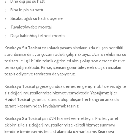
Bina dışı pis su hattı
Bina içi pis su hattı
Sıcak/soğuk su hattı döşeme
Tuvalet/lavabo montajı
Duşa kabin/duş teknesi montajı
Kısırkaya Su Tesisatçısı
olarak yaşam alanlarınızda oluşan her türlü
sorunlarınızı dinliyor çözüm odaklı çalışmaktayız. Uzman ekibimiz su
tesisatı ile ilgili bütün teknik eğitimleri almış olup son derece titiz ve
temiz çalışmaktadır. Pimaş içerisini görüntüleyerek oluşan arızaları
tespit ediyor ve tamiratını da yapıyoruz.
Kısırkaya Tesisatçı
gece gündüz demeden geniş mobil servis ağı ile
siz değerli müşterilerimize hizmet vermektedir. Yaptığımız işler
Hedef Tesisat
garantisi altında olup oluşan her hangi bir arıza da
garanti kapsamından faydalanmak tasınız.
Kısırkaya Su Tesisatçısı
7/24 hizmet vermekteyiz. Profesyonel
ekibimiz ile siz değerli müşterilerimize kaliteli hizmet sunmayı
kendine benimsemiş tesisat alanında uzmanlaşmış
Kısırkaya